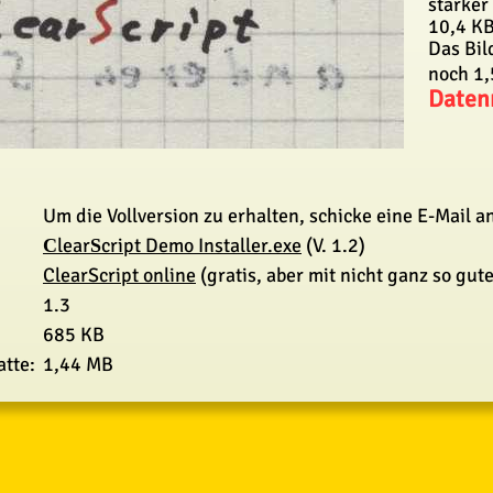
starke
10,4 KB
Das Bil
noch 1,
Daten
Um die Vollversion zu erhalten, schicke eine E-Mail a
lear
cript Demo Installer.exe
(V. 1.2)
C
S
ClearScript online
(gratis, aber mit nicht ganz so gu
1.3
685 KB
atte:
1,44 MB