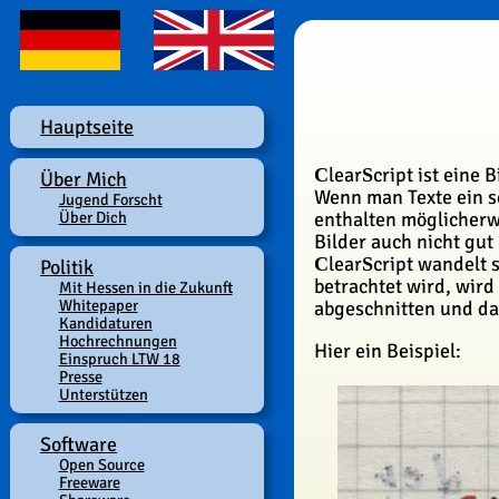
Hauptseite
lear
cript ist eine
C
S
Über Mich
Wenn man Texte ein s
Jugend Forscht
Über Dich
enthalten möglicherwe
Bilder auch nicht gut
lear
cript wandelt 
C
S
Politik
betrachtet wird, wir
Mit Hessen in die Zukunft
Whitepaper
abgeschnitten und das
Kandidaturen
Hochrechnungen
Hier ein Beispiel:
Einspruch LTW 18
Presse
Unterstützen
Software
Open Source
Freeware