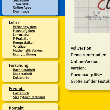
Shareware
ClearScript
Online Apps
Downloads
Lehre
Periodensystem
Hausaufgaben
Lemma ds1
F-Praktikum
Kernpraktikum
Vorträge
Vollversion:
Mathematik Vorkurs
Exphy 1 Übung
Demo runterladen:
Online-Version:
Forschung
Version:
Bachelorarbeit
Masterarbeit
Downloadgröße:
Doktorarbeit
Größe auf der Festpl
Freunde
Gästebuch
Sleepytown Jazzband
Kontakt